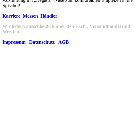
Ausführung mit „Regatta“-Nase zum komfortablen Einpieken in die
Spischot!
Karriere
Messen
Händler
Wir liefern ausschließlich über den Fach-, Versandhandel und
Werften.
Impressum
Datenschutz
AGB