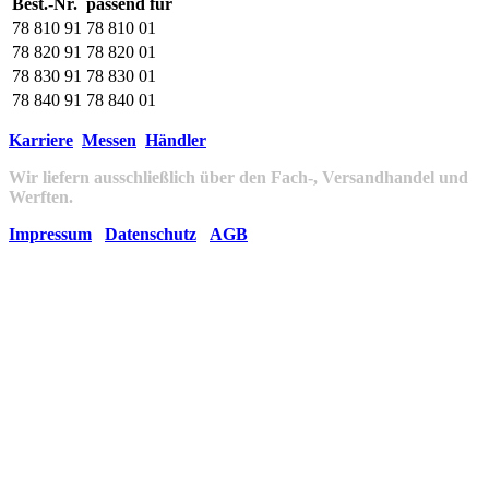
Best.-Nr.
passend für
78 810 91
78 810 01
78 820 91
78 820 01
78 830 91
78 830 01
78 840 91
78 840 01
Karriere
Messen
Händler
Wir liefern ausschließlich über den Fach-, Versandhandel und
Werften.
Impressum
Datenschutz
AGB