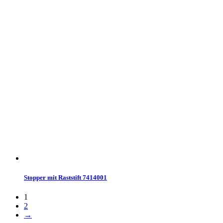
Stopper mit Raststift 7414001
1
2
→