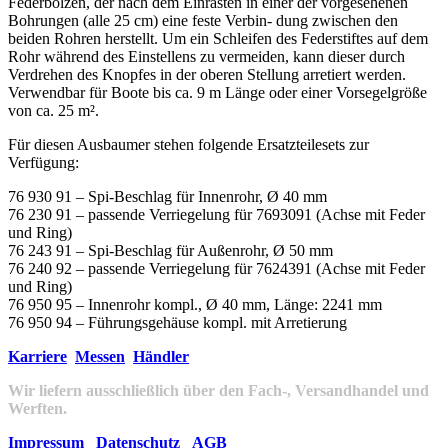
Federbolzen, der nach dem Einrasten in einer der vorgesehenen
Bohrungen (alle 25 cm) eine feste Verbin- dung zwischen den
beiden Rohren herstellt. Um ein Schleifen des Federstiftes auf dem
Rohr während des Einstellens zu vermeiden, kann dieser durch
Verdrehen des Knopfes in der oberen Stellung arretiert werden.
Verwendbar für Boote bis ca. 9 m Länge oder einer Vorsegelgröße
von ca. 25 m².
Für diesen Ausbaumer stehen folgende Ersatzteilesets zur
Verfügung:
76 930 91 – Spi-Beschlag für Innenrohr, Ø 40 mm
76 230 91 – passende Verriegelung für 7693091 (Achse mit Feder
und Ring)
76 243 91 – Spi-Beschlag für Außenrohr, Ø 50 mm
76 240 92 – passende Verriegelung für 7624391 (Achse mit Feder
und Ring)
76 950 95 – Innenrohr kompl., Ø 40 mm, Länge: 2241 mm
76 950 94 – Führungsgehäuse kompl. mit Arretierung
Karriere
Messen
Händler
Wir liefern ausschließlich über den Fach-, Versandhandel und
Werften.
Impressum
Datenschutz
AGB